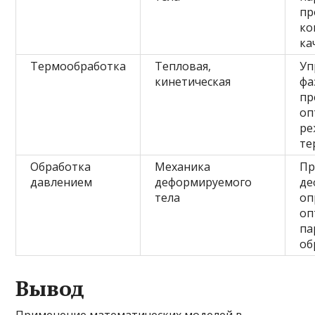
пр
ко
ка
Термообработка
Тепловая,
Уп
кинетическая
фа
пр
оп
ре
те
Обработка
Механика
Пр
давлением
деформируемого
де
тела
оп
оп
па
об
Вывод