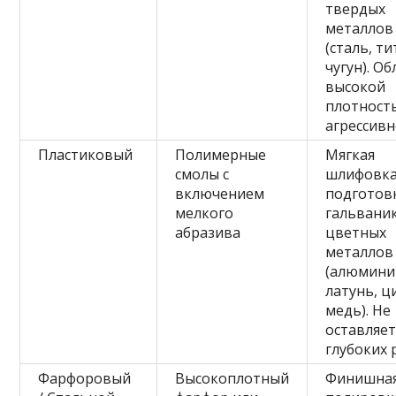
твердых
металлов
(сталь, ти
чугун). О
высокой
плотност
агрессивн
Пластиковый
Полимерные
Мягкая
смолы с
шлифовка
включением
подготов
мелкого
гальвани
абразива
цветных
металлов
(алюмини
латунь, ц
медь). Не
оставляе
глубоких 
Фарфоровый
Высокоплотный
Финишна