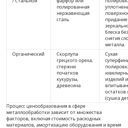
/ Стальной
фарфор или
полировк
полированная
уплотнен
нержавеющая
поверхно
сталь
придание
зеркальн
блеска бе
снятия сл
металла.
Органический
Скорлупа
Сухая
грецкого ореха,
суперфин
стержни
полировк
початков
ювелирн
кукурузы,
изделий 
древесина
впитыван
остатков 
(сушка де
Процесс ценообразования в сфере
металлообработки зависит от множества
факторов, включая стоимость расходных
материалов, амортизацию оборудования и время