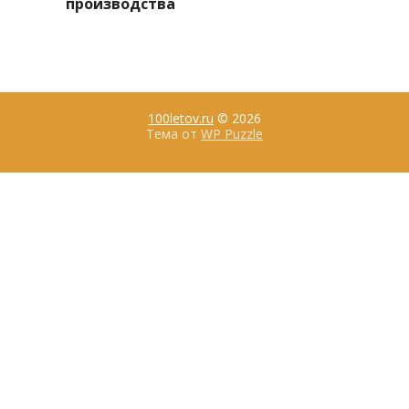
производства
100letov.ru
© 2026
Тема от
WP Puzzle