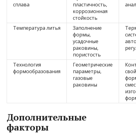
сплава
пластичность,
ана
коррозионная
стойкость
Температура литья
Заполнение
Тер
формы,
сис
усадочные
авт
раковины,
рег
пористость
Технология
Геометрические
Кон
формообразования
параметры,
сво
газовые
фор
раковины
смес
изг
фор
Дополнительные
факторы