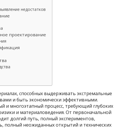
выявление недостатков
ание
ва
рное проектирование
ния
тификация
тва
дства
ериалах, способных выдерживать экстремальные
твами и быть экономически эффективными.
ный и многоэтапный процесс, требующий глубоких
 физики и материаловедения. От первоначальной
дит долгий путь, полный экспериментов,
ть, полный неожиданных открытий и технических