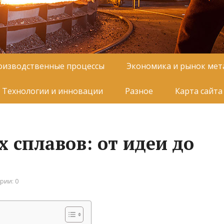
оизводственные процессы
Экономика и рынок мет
Технологии и инновации
Разное
Карта сайта
 сплавов: от идеи до
рии: 0