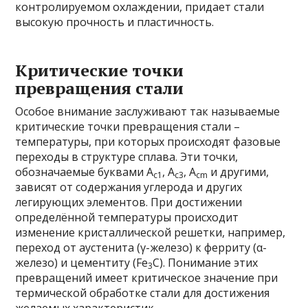
контролируемом охлаждении, придает стали
высокую прочность и пластичность.
Критические точки
превращения стали
Особое внимание заслуживают так называемые
критические точки превращения стали –
температуры, при которых происходят фазовые
переходы в структуре сплава. Эти точки,
обозначаемые буквами A
, A
, A
и другими,
c1
c3
cm
зависят от содержания углерода и других
легирующих элементов. При достижении
определённой температуры происходит
изменение кристаллической решетки, например,
переход от аустенита (γ-железо) к ферриту (α-
железо) и цементиту (Fe
C). Понимание этих
3
превращений имеет критическое значение при
термической обработке стали для достижения