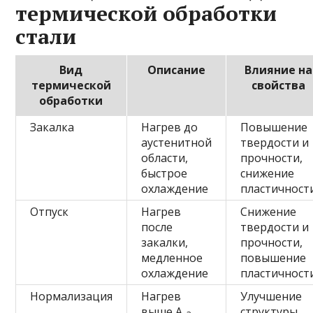
термической обработки
стали
Вид
Описание
Влияние на
термической
свойства
обработки
Закалка
Нагрев до
Повышение
аустенитной
твердости и
области,
прочности,
быстрое
снижение
охлаждение
пластичност
Отпуск
Нагрев
Снижение
после
твердости и
закалки,
прочности,
медленное
повышение
охлаждение
пластичност
Нормализация
Нагрев
Улучшение
выше A
,
структуры,