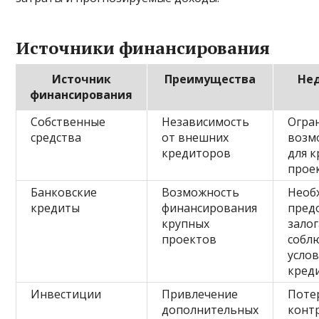
Источники финансирования
Источник
Преимущества
Не
финансирования
Собственные
Независимость
Огра
средства
от внешних
возм
кредиторов
для 
прое
Банковские
Возможность
Необ
кредиты
финансирования
пред
крупных
залог
проектов
собл
усло
кред
Инвестиции
Привлечение
Поте
дополнительных
конт