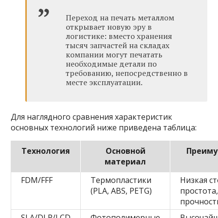
Переход на печать металлом
открывает новую эру в
логистике: вместо хранения
тысяч запчастей на складах
компании могут печатать
необходимые детали по
требованию, непосредственно в
месте эксплуатации.
Для наглядного сравнения характеристик
основных технологий ниже приведена таблица:
Технология
Основной
Преиму
материал
FDM/FFF
Термопластики
Низкая с
(PLA, ABS, PETG)
простота
прочност
SLA/DLP/LCD
Фотополимерные
Высочай