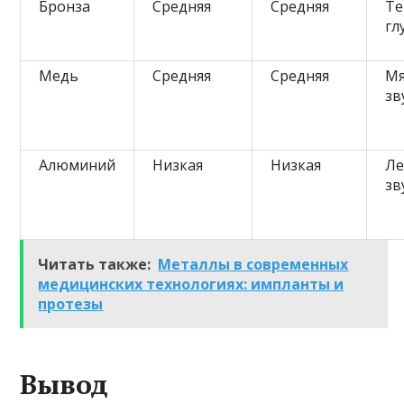
Бронза
Средняя
Средняя
Те
гл
Медь
Средняя
Средняя
Мя
зв
Алюминий
Низкая
Низкая
Ле
зв
Читать также:
Металлы в современных
медицинских технологиях: импланты и
протезы
Вывод