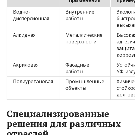
применения
преим
Водно-
Внутренние
Эколог
дисперсионная
работы
быстро
высыха
Алкидная
Металлические
Высока
поверхности
адгезия
защита
корроз
Акриловая
Фасадные
Устойч
работы
УФ-изл
Полиуретановая
Промышленные
Химиче
объекты
стойкос
долгов
Специализированные
решения для различных
отраслей