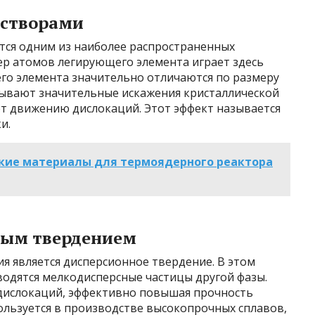
астворами
тся одним из наиболее распространенных
ер атомов легирующего элемента играет здесь
го элемента значительно отличаются по размеру
зывают значительные искажения кристаллической
ет движению дислокаций. Этот эффект называется
и.
кие материалы для термоядерного реактора
ным твердением
 является дисперсионное твердение. В этом
водятся мелкодисперсные частицы другой фазы.
дислокаций, эффективно повышая прочность
ользуется в производстве высокопрочных сплавов,