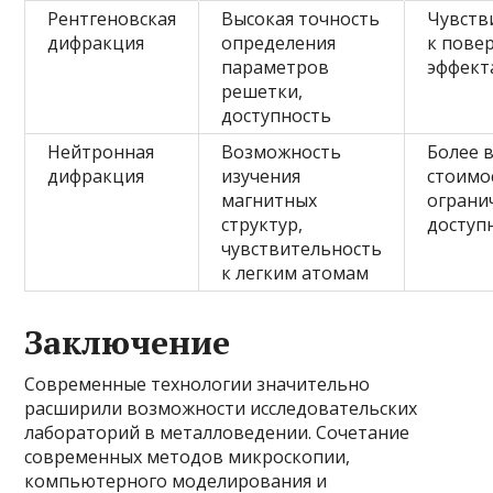
Рентгеновская
Высокая точность
Чувств
дифракция
определения
к пове
параметров
эффект
решетки,
доступность
Нейтронная
Возможность
Более 
дифракция
изучения
стоимо
магнитных
ограни
структур,
доступ
чувствительность
к легким атомам
Заключение
Современные технологии значительно
расширили возможности исследовательских
лабораторий в металловедении. Сочетание
современных методов микроскопии,
компьютерного моделирования и