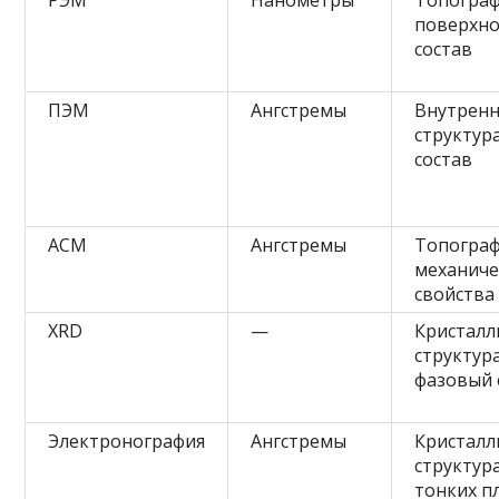
РЭМ
Нанометры
Топогра
поверхно
состав
ПЭМ
Ангстремы
Внутренн
структура
состав
АСМ
Ангстремы
Топограф
механиче
свойства
XRD
—
Кристалл
структура
фазовый 
Электронография
Ангстремы
Кристалл
структур
тонких п