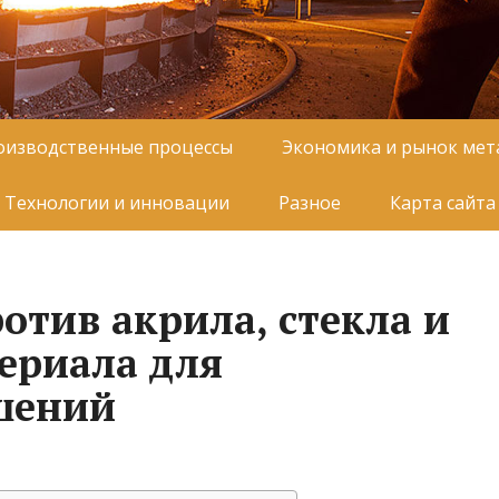
оизводственные процессы
Экономика и рынок мет
Технологии и инновации
Разное
Карта сайта
отив акрила, стекла и
ериала для
шений