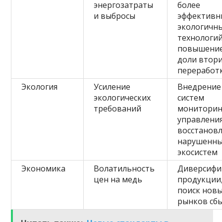
энергозатраты
более
и выбросы
эффективн
экологичн
технологий
повышени
доли втор
переработ
Экология
Усиление
Внедрение
экологических
систем
требований
мониторин
управления
восстанов
нарушенн
экосистем
Экономика
Волатильность
Диверсифи
цен на медь
продукции
поиск нов
рынков сб