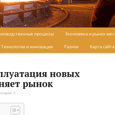
оизводственные процессы
Экономика и рынок мет
Технологии и инновации
Разное
Карта сайта
плуатация новых
няет рынок
нтарии: 0