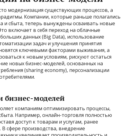
сто модернизация существующих процессов, а
арадигмы. Компании, которые раньше полагались
 и сбыта, теперь вынуждены осваивать новые
то включает в себя переход на облачные
 больших данных (Big Data), использование
втоматизации задач и улучшения принятия
ановятся ключевыми факторами выживания, а
оваться к новым условиям, рискуют остаться
ние новых бизнес-моделей, основанных на
ребления (sharing economy), персонализации
потребителями.
 бизнес-моделей
оляет компаниям оптимизировать процессы,
сбыта. Например, онлайн-торговля полностью
тавя доступ к товарам и услугам, ранее
 В сфере производства, внедрение
техники увеличивает производительность и