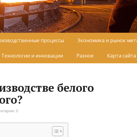
оизводственные процессы
Экономика и рынок мет
Технологии и инновации
Разное
Карта сайта
изводстве белого
ого?
нтарии: 0