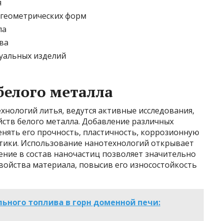
я
 геометрических форм
ла
ва
уальных изделий
белого металла
нологий литья, ведутся активные исследования,
йств белого металла. Добавление различных
нять его прочность, пластичность, коррозионную
стики. Использование нанотехнологий открывает
ние в состав наночастиц позволяет значительно
войства материала, повысив его износостойкость
ьного топлива в горн доменной печи: