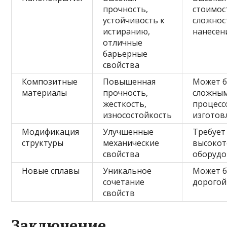
прочность,
стоимос
устойчивость к
сложнос
истиранию,
нанесен
отличные
барьерные
свойства
Композитные
Повышенная
Может 
материалы
прочность,
сложны
жесткость,
процесс
износостойкость
изготов
Модификация
Улучшенные
Требует
структуры
механические
высокот
свойства
оборудо
Новые сплавы
Уникальное
Может 
сочетание
дорогой
свойств
Заключение