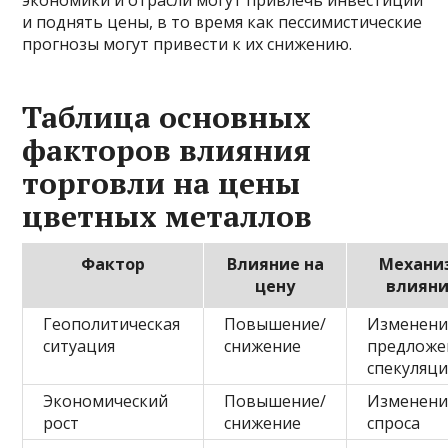
экономики и отрасли могут привлечь инвестиции
и поднять цены, в то время как пессимистические
прогнозы могут привести к их снижению.
Таблица основных
факторов влияния
торговли на цены
цветных металлов
Фактор
Влияние на
Механи
цену
влиян
Геополитическая
Повышение/
Изменени
ситуация
снижение
предложе
спекуляц
Экономический
Повышение/
Изменени
рост
снижение
спроса