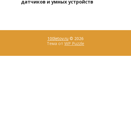
датчиков и умных устройств
100letov.ru
© 2026
Тема от
WP Puzzle