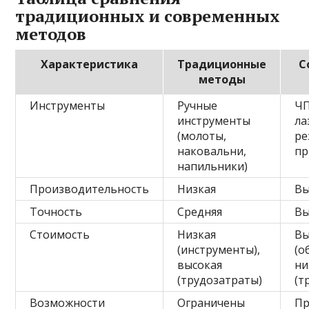
традиционных и современных
методов
Характеристика
Традиционные
С
методы
Инструменты
Ручные
ЧП
инструменты
ла
(молоты,
ре
наковальни,
пр
напильники)
Производительность
Низкая
Вы
Точность
Средняя
Вы
Стоимость
Низкая
Вы
(инструменты),
(о
высокая
ни
(трудозатраты)
(т
Возможности
Ограничены
Пр