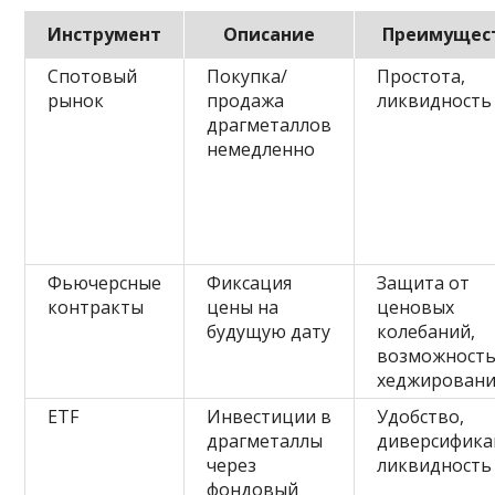
Инструмент
Описание
Преимущес
Спотовый
Покупка/
Простота,
рынок
продажа
ликвидность
драгметаллов
немедленно
Фьючерсные
Фиксация
Защита от
контракты
цены на
ценовых
будущую дату
колебаний,
возможност
хеджировани
ETF
Инвестиции в
Удобство,
драгметаллы
диверсифика
через
ликвидность
фондовый