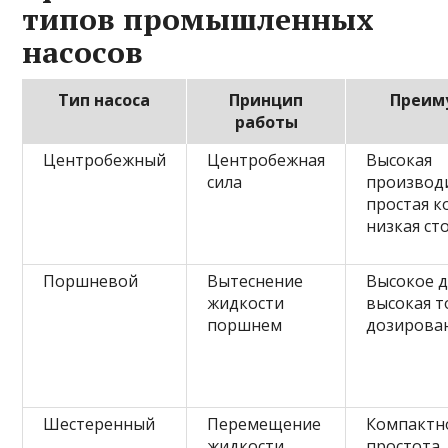
типов промышленных
насосов
Тип насоса
Принцип
Преим
работы
Центробежный
Центробежная
Высокая
сила
производ
простая к
низкая ст
Поршневой
Вытеснение
Высокое д
жидкости
высокая т
поршнем
дозирова
Шестеренный
Перемещение
Компактн
жидкости
простота