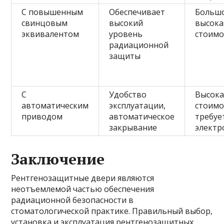
С повышенным
Обеспечивает
Большо
свинцовым
высокий
высока
эквивалентом
уровень
стоимо
радиационной
защиты
С
Удобство
Высока
автоматическим
эксплуатации,
стоимо
приводом
автоматическое
требуе
закрывание
электр
Заключение
Рентгенозащитные двери являются
неотъемлемой частью обеспечения
радиационной безопасности в
стоматологической практике. Правильный выбор,
установка и эксплуатация рентгенозащитных