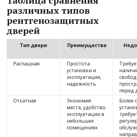
Таблица сравнения
различных типов
рентгенозащитных
дверей
Тип двери
Преимущества
Недо
Распашная
Простота
Требуе
установки и
наличи
эксплуатации,
свобод
надежность
простр
перед 
Откатная
Экономия
Более 
места, удобство
устано
эксплуатации в
требуе
небольших
регуля
помещениях
обслуж
напра