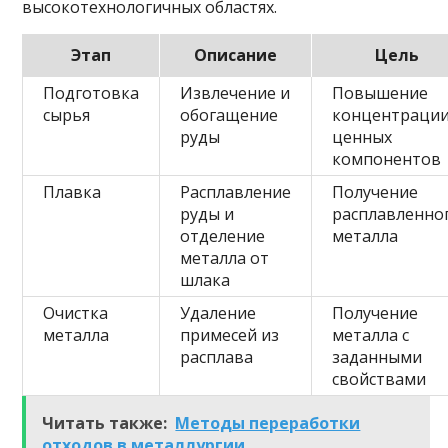
высокотехнологичных областях.
Этап
Описание
Цель
Подготовка
Извлечение и
Повышение
сырья
обогащение
концентраци
руды
ценных
компонентов
Плавка
Расплавление
Получение
руды и
расплавленно
отделение
металла
металла от
шлака
Очистка
Удаление
Получение
металла
примесей из
металла с
расплава
заданными
свойствами
Читать также:
Методы переработки
отходов в металлургии