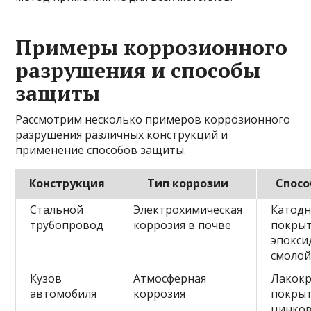
Примеры коррозионного
разрушения и способы
защиты
Рассмотрим несколько примеров коррозионного
разрушения различных конструкций и
применение способов защиты.
Конструкция
Тип коррозии
Спос
Стальной
Электрохимическая
Катодн
трубопровод
коррозия в почве
покры
эпокси
смоло
Кузов
Атмосферная
Лакокр
автомобиля
коррозия
покрыт
цинко