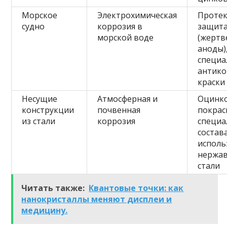
Морское
Электрохимическая
Протек
судно
коррозия в
защит
морской воде
(жертв
аноды)
специ
антик
краски
Несущие
Атмосферная и
Оцинко
конструкции
почвенная
покрас
из стали
коррозия
специ
состав
исполь
нержа
стали
Читать также:
Квантовые точки: как
нанокристаллы меняют дисплеи и
медицину.