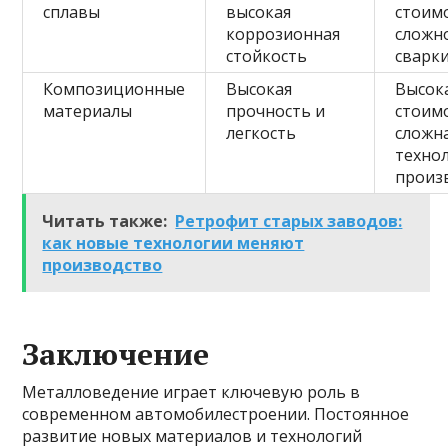
сплавы
высокая
стоим
коррозионная
сложн
стойкость
сварк
Композиционные
Высокая
Высок
материалы
прочность и
стоим
легкость
сложн
техно
произ
Читать также:
Ретрофит старых заводов:
как новые технологии меняют
производство
Заключение
Металловедение играет ключевую роль в
современном автомобилестроении. Постоянное
развитие новых материалов и технологий