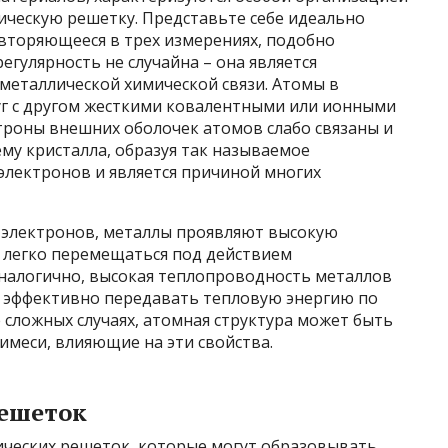
ическую решетку. Представьте себе идеально
вторяющееся в трех измерениях, подобно
егулярность не случайна – она является
металлической химической связи. Атомы в
уг с другом жесткими ковалентными или ионными
ктроны внешних оболочек атомов слабо связаны и
му кристалла, образуя так называемое
электронов и является причиной многих
 электронов, металлы проявляют высокую
 легко перемещаться под действием
 Аналогично, высокая теплопроводность металлов
 эффективно передавать тепловую энергию по
е сложных случаях, атомная структура может быть
имеси, влияющие на эти свойства.
решеток
ических решеток, которые могут образовывать