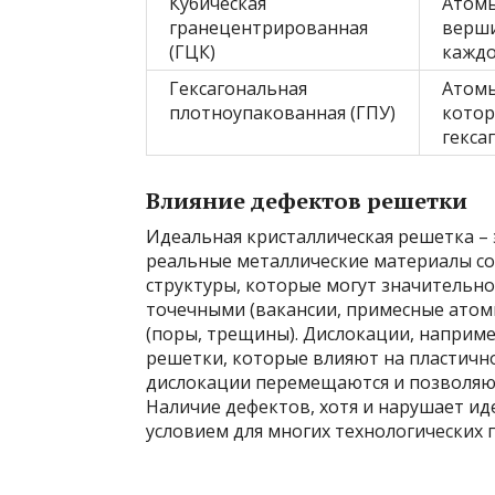
Кубическая
Атомы
гранецентрированная
верши
(ГЦК)
каждо
Гексагональная
Атомы
плотноупакованная (ГПУ)
котор
гекса
Влияние дефектов решетки
Идеальная кристаллическая решетка – 
реальные металлические материалы с
структуры, которые могут значительно 
точечными (вакансии, примесные атом
(поры, трещины). Дислокации, наприм
решетки, которые влияют на пластично
дислокации перемещаются и позволяют
Наличие дефектов, хотя и нарушает ид
условием для многих технологических 