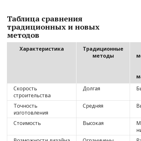
Таблица сравнения
традиционных и новых
методов
Характеристика
Традиционные
методы
м
м
Скорость
Долгая
Б
строительства
Точность
Средняя
В
изготовления
Стоимость
Высокая
М
н
Возможности дизайна
Ограничены
Р