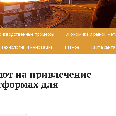
оизводственные процессы
Экономика и рынок мет
Технологии и инновации
Разное
Карта сайта
ют на привлечение
тформах для