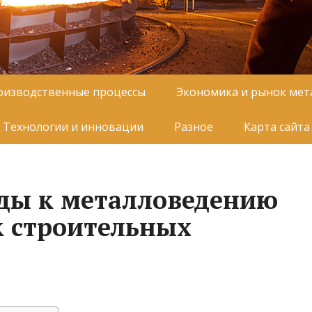
оизводственные процессы
Экономика и рынок мет
Технологии и инновации
Разное
Карта сайта
ды к металловедению
к строительных