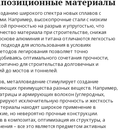
мпозиционные материалы
озданию широкого спектра новых сплавов с
и. Например, высокопрочные стали с низким
ой прочностью на разрыв и упругостью, что
чество материала при строительстве, снижая
 основе алюминия и титана отличаются легкостью
подходя для использования в условиях
методов легирования позволяет точно
добиваясь оптимального сочетания прочности,
критично для строительства долговечных и
й до мостов и тоннелей.
ов, металловедение стимулирует создание
яющих преимущества разных веществ. Например,
атрицы и армирующих волокон (углеродных,
трируют исключительную прочность и жесткость
материалы находят широкое применение в
гкие, но невероятно прочные конструкции.
 в композитах, оптимизация их структуры, а
ения – все это является предметом активных