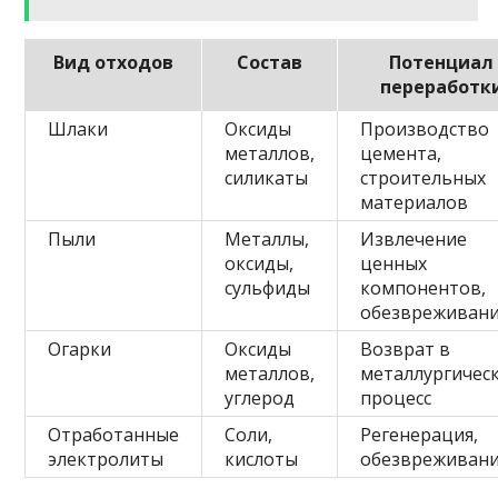
Вид отходов
Состав
Потенциал
переработк
Шлаки
Оксиды
Производство
металлов,
цемента,
силикаты
строительных
материалов
Пыли
Металлы,
Извлечение
оксиды,
ценных
сульфиды
компонентов,
обезвреживан
Огарки
Оксиды
Возврат в
металлов,
металлургичес
углерод
процесс
Отработанные
Соли,
Регенерация,
электролиты
кислоты
обезвреживан