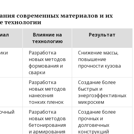
ания современных материалов и их
е технологии
иал
Влияние на
Результат
технологию
ики
Разработка
Снижение массы,
новых методов
повышение
формования и
прочности кузова
сварки
Разработка
Создание более
новых методов
быстрых и
нанесения
энергоэффективных
тонких пленок
микросхем
очный
Разработка
Создание более
новых методов
прочных и
бетонирования
долговечных
и армирования
конструкций