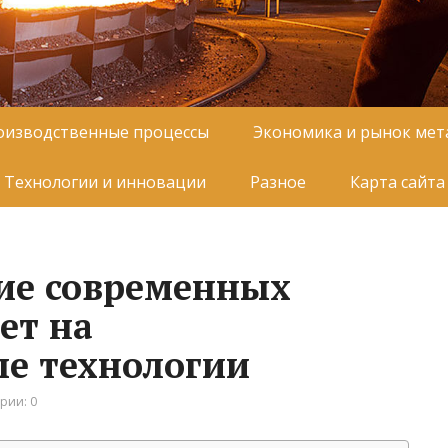
оизводственные процессы
Экономика и рынок мет
Технологии и инновации
Разное
Карта сайта
ие современных
ет на
е технологии
рии: 0