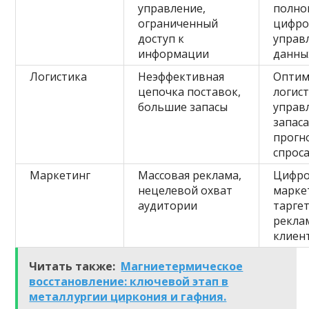
управление,
полно
ограниченный
цифро
доступ к
управ
информации
данны
Логистика
Неэффективная
Оптим
цепочка поставок,
логист
большие запасы
управ
запас
прогн
спрос
Маркетинг
Массовая реклама,
Цифр
нецелевой охват
марке
аудитории
тарге
рекла
клиен
Читать также:
Магниетермическое
восстановление: ключевой этап в
металлургии циркония и гафния.