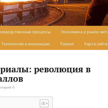
оизводственные процессы
Экономика и рынок мет
Технологии и инновации
Разное
Карта сайта
риалы: революция в
аллов
нтарии: 0