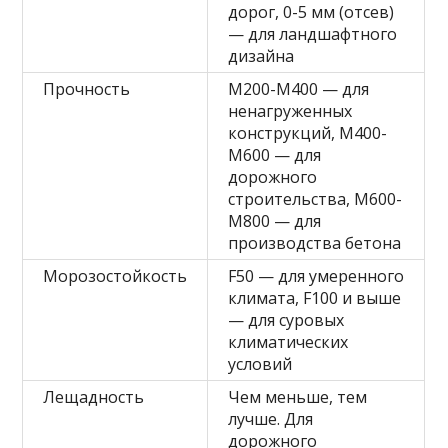
дорог, 0-5 мм (отсев)
— для ландшафтного
дизайна
Прочность
М200-М400 — для
ненагруженных
конструкций, М400-
М600 — для
дорожного
строительства, М600-
М800 — для
производства бетона
Морозостойкость
F50 — для умеренного
климата, F100 и выше
— для суровых
климатических
условий
Лещадность
Чем меньше, тем
лучше. Для
дорожного