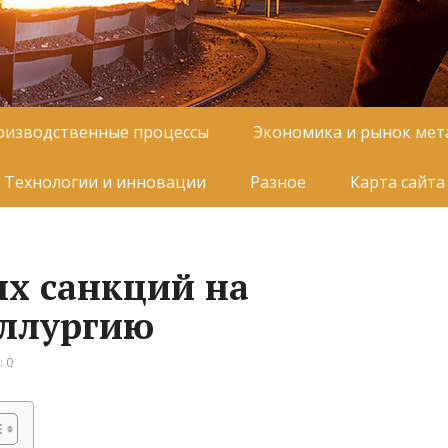
оизводственные процессы
Экономика и рынок мет
Технологии и инновации
Разное
Карта сайта
х санкций на
аллургию
 0