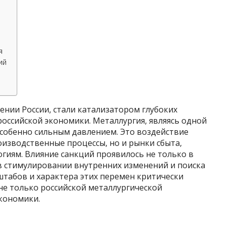
ы
я
ий
нии России, стали катализатором глубоких
оссийской экономики. Металлургия, являясь одной
особенно сильным давлением. Это воздействие
оизводственные процессы, но и рынки сбыта,
огиям. Влияние санкций проявилось не только в
 в стимулировании внутренних изменений и поиска
штабов и характера этих перемен критически
не только российской металлургической
кономики.