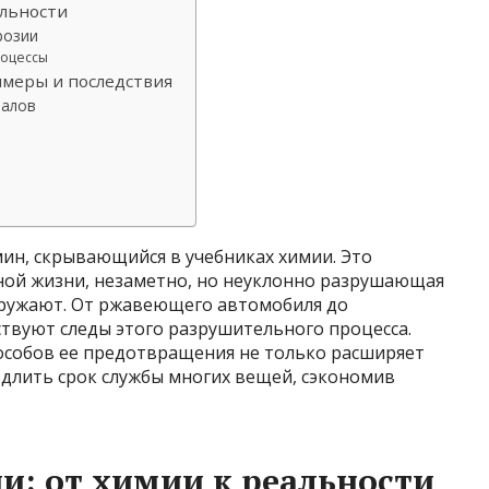
альности
розии
роцессы
имеры и последствия
иалов
мин, скрывающийся в учебниках химии. Это
ной жизни, незаметно, но неуклонно разрушающая
кружают. От ржавеющего автомобиля до
ствуют следы этого разрушительного процесса.
особов ее предотвращения не только расширяет
одлить срок службы многих вещей, сэкономив
: от химии к реальности