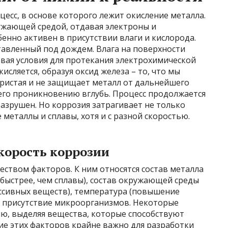
цесс, в основе которого лежит окисление металла.
ужающей средой, отдавая электроны и
бенно активен в присутствии влаги и кислорода.
тавленный под дождем. Влага на поверхности
давая условия для протекания электрохимической
исляется, образуя оксид железа – то, что мы
ристая и не защищает металл от дальнейшего
 его проникновению вглубь. Процесс продолжается
 разрушен. Но коррозия затрагивает не только
металлы и сплавы, хотя и с разной скоростью.
корость коррозии
ством факторов. К ним относятся состав металла
быстрее, чем сплавы), состав окружающей среды
ессивных веществ), температура (повышение
е присутствие микроорганизмов. Некоторые
ию, выделяя вещества, которые способствуют
ие этих факторов крайне важно для разработки