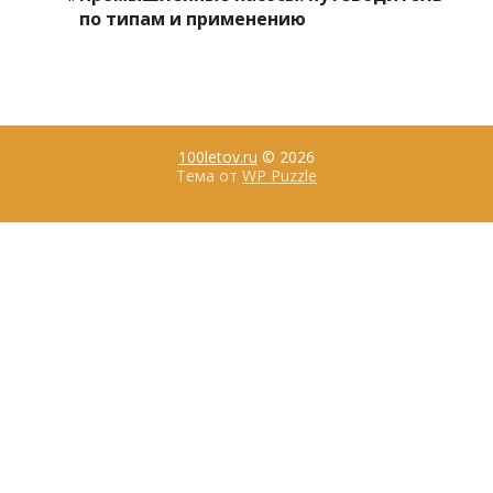
по типам и применению
100letov.ru
© 2026
Тема от
WP Puzzle