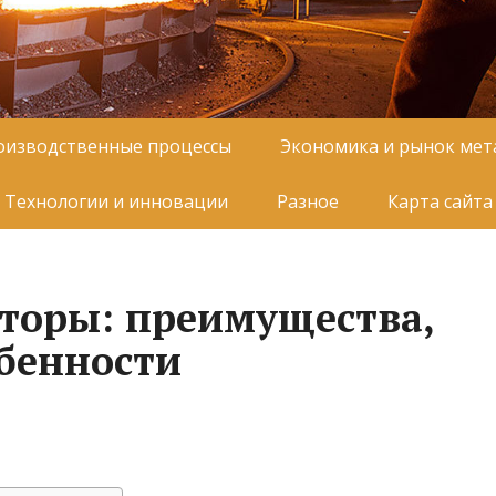
оизводственные процессы
Экономика и рынок мет
Технологии и инновации
Разное
Карта сайта
торы: преимущества,
обенности