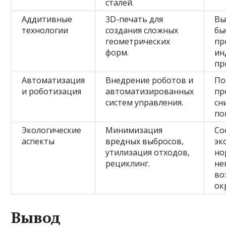
сталей.
Аддитивные
3D-печать для
Вы
технологии
создания сложных
бы
геометрических
пр
форм.
ин
пр
Автоматизация
Внедрение роботов и
По
и роботизация
автоматизированных
пр
систем управления.
сн
по
Экологические
Минимизация
Со
аспекты
вредных выбросов,
эк
утилизация отходов,
но
рециклинг.
не
во
ок
Вывод