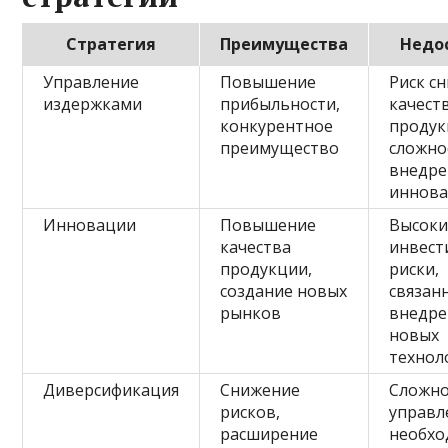
Стратегия
Преимущества
Недо
Управление
Повышение
Риск с
издержками
прибыльности,
качест
конкурентное
продук
преимущество
сложно
внедр
иннов
Инновации
Повышение
Высоки
качества
инвест
продукции,
риски,
создание новых
связан
рынков
внедр
новых
технол
Диверсификация
Снижение
Сложно
рисков,
управл
расширение
необхо