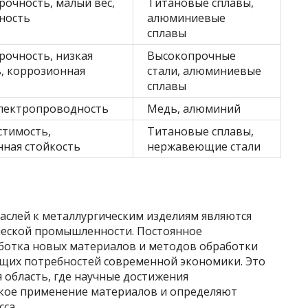
рочность, малый вес,
Титановые сплавы,
ность
алюминиевые
сплавы
рочность, низкая
Высокопрочные
, коррозионная
стали, алюминиевые
сплавы
электропроводность
Медь, алюминий
стимость,
Титановые сплавы,
ная стойкость
нержавеющие стали
аслей к металлургическим изделиям являются
ческой промышленности. Постоянное
ботка новых материалов и методов обработки
щих потребностей современной экономики. Это
 область, где научные достижения
ское применение материалов и определяют
са.