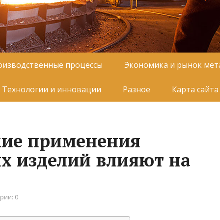
оизводственные процессы
Экономика и рынок мет
Технологии и инновации
Разное
Карта сайта
кие применения
х изделий влияют на
рии: 0