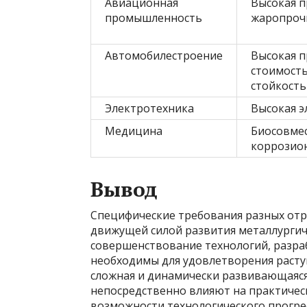
Авиационная
Высокая п
промышленность
жаропроч
Автомобилестроение
Высокая п
стоимость
стойкость
Электротехника
Высокая 
Медицина
Биосовме
коррозион
Вывод
Специфические требования разных отр
движущей силой развития металлурги
совершенствование технологий, разра
необходимы для удовлетворения расту
сложная и динамически развивающаяся
непосредственно влияют на практиче
возможности технологического прогрес