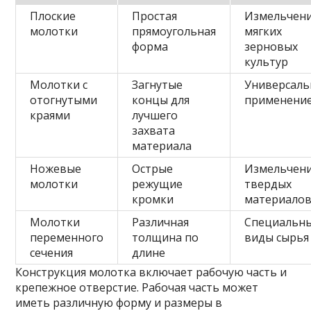
Плоские
Простая
Измельчен
молотки
прямоугольная
мягких
форма
зерновых
культур
Молотки с
Загнутые
Универсаль
отогнутыми
концы для
применени
краями
лучшего
захвата
материала
Ножевые
Острые
Измельчен
молотки
режущие
твердых
кромки
материало
Молотки
Различная
Специальн
переменного
толщина по
виды сырья
сечения
длине
Конструкция молотка включает рабочую часть и
крепежное отверстие. Рабочая часть может
иметь различную форму и размеры в