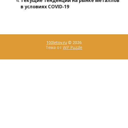
Текущие тенденции на рынке металлов
в условиях COVID-19
100letov.ru
© 2026
Тема от
WP Puzzle