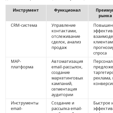
Инструмент
Функционал
Преиму
рынка
CRM-система
Управление
Повышен
контактами,
эффектив
отслеживание
взаимоде
сделок, анализ
клиентам
продаж
прогнози
спроса
MAP-
Автоматизация
Персонал
платформа
email-рассылок,
предложе
создание
таргетир
маркетинговых
реклама,
кампаний,
конверси
сегментация
аудитории
Инструменты
Создание и
Быстрое 
email-
рассылка email-
эффектив