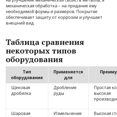
на улучшение механических свойств металла, а
механическая обработка – на придание ему
необходимой формы и размеров. Покрытие
обеспечивает защиту от коррозии и улучшает
внешний вид.
Таблица сравнения
некоторых типов
оборудования
Тип
Применяется
Преиму
оборудования
для
Щековая
Дробление
Простая ко
дробилка
руды
высокая
производи
Шаровая
Измельчение
Высокая с