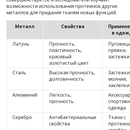
возможности использования протеинов других
металлов для придания тканям новых функций.
Металл
Свойства
Примене
в одеж
Латунь
Прочность,
Пуговиц
пластичность,
пряжки,
красивый
застежки
золотистый цвет
Сталь
Высокая прочность,
Застежки
долговечность
молнии,
заклепки
Алюминий
Легкость,
Аксессуа
прочность
спортивн
одежда
Серебро
Антибактериальные
Ткани с
свойства
протеин