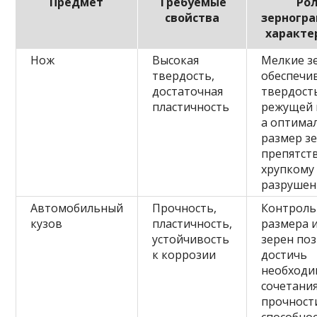
Предмет
Требуемые
Ро
свойства
зерногр
характе
Нож
Высокая
Мелкие з
твердость,
обеспечи
достаточная
твердост
пластичность
режущей 
а оптима
размер з
препятст
хрупкому
разруше
Автомобильный
Прочность,
Контроль
кузов
пластичность,
размера 
устойчивость
зерен по
к коррозии
достичь
необходи
сочетани
прочност