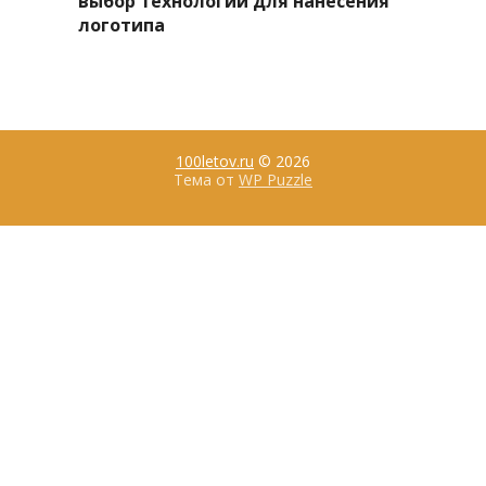
выбор технологии для нанесения
логотипа
100letov.ru
© 2026
Тема от
WP Puzzle