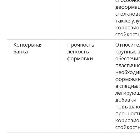
способнос
деформац
столкнове
также ул
коррози
стойкост
Консервная
Прочность,
Относите
банка
легкость
крупные 
формовки
обеспечи
пластично
необходи
формовки
а специа
легирую
добавки
повышаю
прочност
коррози
стойкост