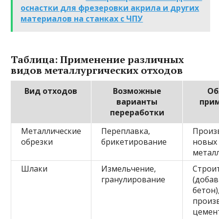
оснастки для фрезеровки акрила и других
материалов на станках с ЧПУ
Таблица: Применение различных
видов металлургических отходов
Вид отходов
Возможные
Об
варианты
при
переработки
Металлические
Переплавка,
Произ
обрезки
брикетирование
новых
метал
Шлаки
Измельчение,
Строи
гранулирование
(добав
бетон)
произ
цемен