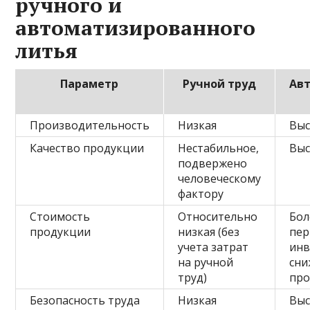
ручного и
автоматизированного
литья
Параметр
Ручной труд
Ав
Производительность
Низкая
Выс
Качество продукции
Нестабильное,
Выс
подвержено
человеческому
фактору
Стоимость
Относительно
Бол
продукции
низкая (без
пер
учета затрат
инв
на ручной
сни
труд)
про
Безопасность труда
Низкая
Выс