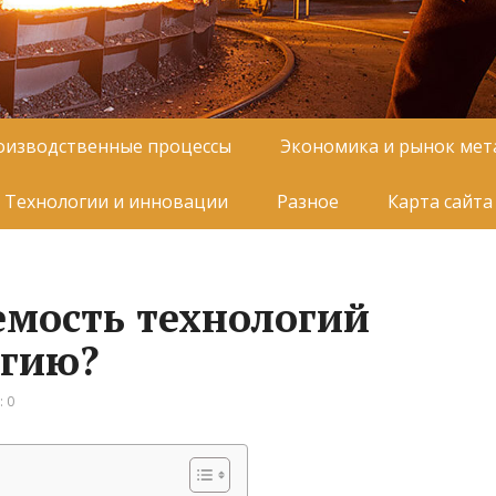
оизводственные процессы
Экономика и рынок мет
Технологии и инновации
Разное
Карта сайта
мость технологий
ргию?
 0