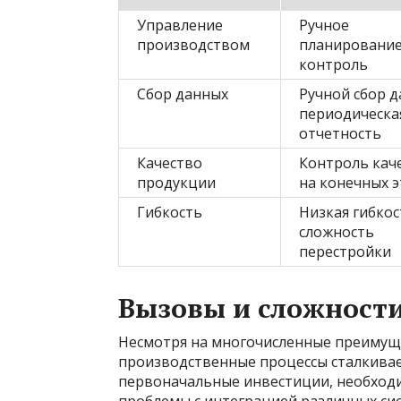
Управление
Ручное
производством
планирование
контроль
Сбор данных
Ручной сбор д
периодическа
отчетность
Качество
Контроль кач
продукции
на конечных э
Гибкость
Низкая гибкос
сложность
перестройки
Вызовы и сложност
Несмотря на многочисленные преимуще
производственные процессы сталкивает
первоначальные инвестиции, необход