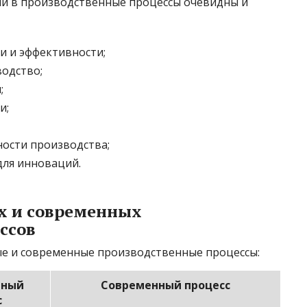
ий в производственные процессы очевидны и
 и эффективности;
одство;
;
и;
ности производства;
для инноваций.
х и современных
ссов
е и современные производственные процессы:
нный
Современный процесс
с